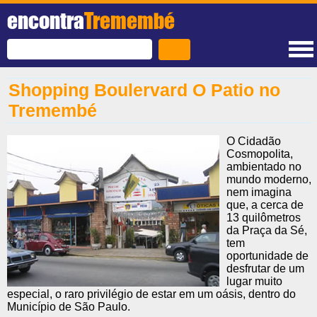
encontra
Tremembé
Shopping Boulervard O Patio no
Tremembé
O Cidadão
Cosmopolita,
ambientado no
mundo moderno,
nem imagina
que, a cerca de
13 quilômetros
da Praça da Sé,
tem
oportunidade de
desfrutar de um
lugar muito
especial, o raro privilégio de estar em um oásis, dentro do
Município de São Paulo.