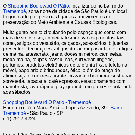
O
Shopping Boulevard O Pátio
, localizando no bairro do
Tremembé
, zona norte da cidade de São Paulo é um local
frequentado por, pessoas ligadas a movimentos de
preservação do Meio Ambiente e Causas Ecológicas.
Muita gente bonita circulando pelo espaço que conta com
mais de vinte lojas, comercializando vários produtos, tais
como, artigos do vestuário, calçados, acessórios, bijuterias,
presentes, decorações, artigos do lar, roupas infantis, artigos
de malha, artesanato, jeans, doces mineiros, camisetas,
moda-malha, roupas masculinas, surf wear, lingerie,
perfumes, produtos eletrônicos de telefonia fixa e telefonia
móvel, papelaria e brinquedos, ótica, além de praça de
alimentação, com restaurante, pizzaria, chopperia, sushi-bar,
sorveteria, tabacaria, café expresso, estacionamento com
manobrista, lava-rápido, play-ground com games e pula-pula
aos sábados.
Shopping Boulevard O Patio - Tremembé
Endereço: Rua Maria Amália Lopes Azevedo, 89 -
Bairro
Tremembé
- São Paulo - SP
(11) 2952-4224
Fonte:
https://www.boulevardopatio.com.br/