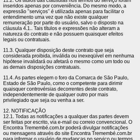
11.2. Os títulos das cláusulas nos termos do serviço foram
inseridos apenas por conveniência. Do mesmo modo, a
expressão "serviços" é utilizada apenas para facilitar o
entendimento uma vez que não existe qualquer
remuneração por parte do usuário, salvo o disposto na
cláusula 4.1.. Tais títulos e expressões não alteram a
natureza do contrato e não possuem quaisquer efeitos
legais ou contratuais.
11.3. Qualquer disposição deste contrato que seja
considerada proibida, inválida ou inexeqüível em nenhuma
hipótese invalidará ou afetará o mesmo como um todo ou
as demais disposições contratuais.
11.4. As partes elegem o foro da Comarca de São Paulo,
Estado de São Paulo, como o competente para dirimir
quaisquer controvérsias decorrentes deste contrato,
independentemente de qualquer outro por mais
privilegiado que seja ou venha a ser.
12. NOTIFICAÇÃO
12.1. Todas as notificações a qualquer das partes devem
ser feitas por escrito, via e-mail ou correio convencional. O
Encontra Tremembé.com.br poderá divulgar notificações
ou mensagens através do site Encontra Tremembé.com.br
para informar o usuário de mudanças no serviço ou termos