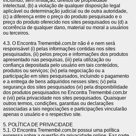
incluindo, sem limitação, direitos de propriedade
intelectual, (b) a violação de qualquer disposição legal
aplicável ou determinação judicial ou de outra autoridade,
(c) a diferença entre o preço do produto pesquisado e o
preço do produto oferecido nos sites pesquisados ou (d) a
ocorrência de qualquer dano, material ou moral a usuários
ou terceiros.
4.3. O Encontra Tremembé.com.br não é e nem será
responsável (i) pelas informações contidas nos sites
pesquisados, (ii) pelos preços e informações dos produtos
apresentado nas pesquisas, (iii) pela utilização ou
confiança depositada pelo usuário em tais conteúdos,
produtos ou serviços; (iv) pela negociação ou a
participação em sites pesquisados, incluindo o pagamento
e a entrega de bens adquiridos nesses sites; (v) pela
segurança dos sites pesquisados (vi) pela disponibilidade
dos produtos pesquisados no Encontra Tremembé.com.br
e (vii) pela privacidade nos sites pesquisados. Quaisquer
outros termos, condições, garantias ou declarações
associadas a tais negociações e participações vincularão
apenas o usuário e o respectivo site.
5. POLÍTICA DE PRIVACIDADE
5.1. O Encontra Tremembé.com.br possui uma política
expressa sobre a questão da privacidade online. Faz parte