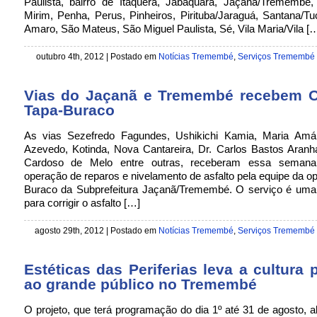
Paulista, bairro de Itaquera, Jabaquara, Jaçanã/Tremembé,
Mirim, Penha, Perus, Pinheiros, Pirituba/Jaraguá, Santana/Tu
Amaro, São Mateus, São Miguel Paulista, Sé, Vila Maria/Vila [
outubro 4th, 2012 | Postado em
Notícias Tremembé
,
Serviços Tremembé
Vias do Jaçanã e Tremembé recebem 
Tapa-Buraco
As vias Sezefredo Fagundes, Ushikichi Kamia, Maria Amá
Azevedo, Kotinda, Nova Cantareira, Dr. Carlos Bastos Aranha
Cardoso de Melo entre outras, receberam essa seman
operação de reparos e nivelamento de asfalto pela equipe da o
Buraco da Subprefeitura Jaçanã/Tremembé. O serviço é uma 
para corrigir o asfalto […]
agosto 29th, 2012 | Postado em
Notícias Tremembé
,
Serviços Tremembé
Estéticas das Periferias leva a cultura p
ao grande público no Tremembé
O projeto, que terá programação do dia 1º até 31 de agosto, 