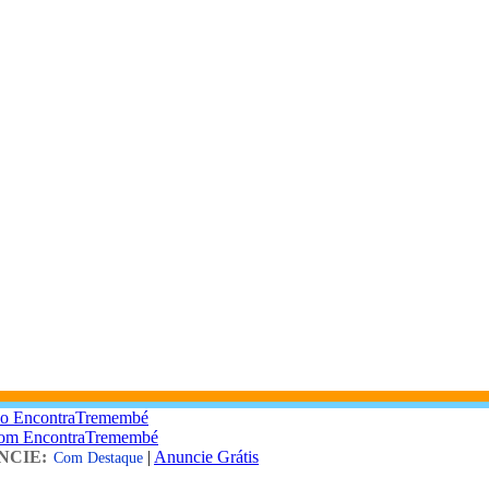
 o EncontraTremembé
com EncontraTremembé
NCIE:
|
Anuncie Grátis
Com Destaque