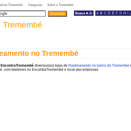
|
|
|
tícias Tremembé
Categorias
Sobre o Tremembé
a
Tremembé
reamento no Tremembé
o
EncontraTremembé
diversos(as) lojas de
Rastreamento no bairro do Tremembé
e
, com telefones no EncontraTremembé e local das empresas.