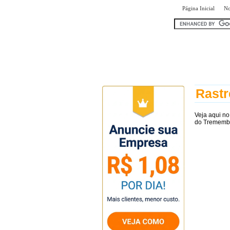
|
Página Inicial
No
encontr
Rast
Veja aqui n
do Tremembé