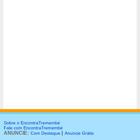
Sobre o EncontraTremembé
Fale com EncontraTremembé
ANUNCIE:
|
Com Destaque
Anuncie Grátis