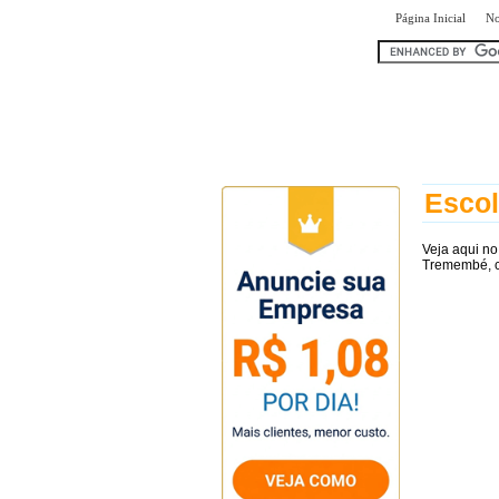
|
Página Inicial
No
encontr
Esco
Veja aqui n
Tremembé, c