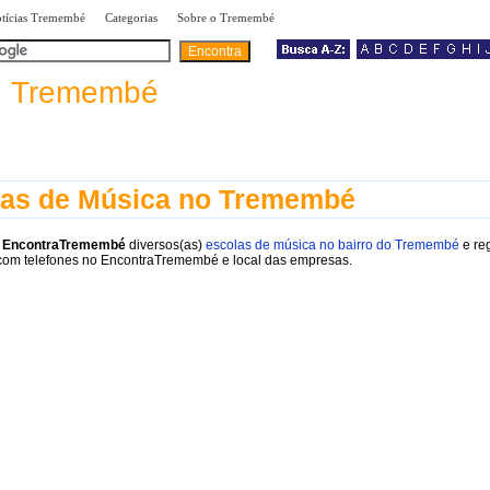
|
|
|
tícias Tremembé
Categorias
Sobre o Tremembé
a
Tremembé
las de Música no Tremembé
o
EncontraTremembé
diversos(as)
escolas de música no bairro do Tremembé
e re
om telefones no EncontraTremembé e local das empresas.