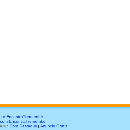
e o EncontraTremembé
 com EncontraTremembé
Com Destaque
Anuncie Grátis
CIE:
|