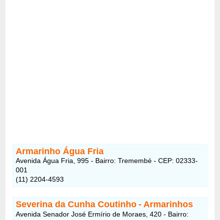
Armarinho Água Fria
Avenida Água Fria, 995 - Bairro: Tremembé - CEP: 02333-
001
(11) 2204-4593
Severina da Cunha Coutinho
- Armarinhos
Avenida Senador José Ermírio de Moraes, 420 - Bairro: