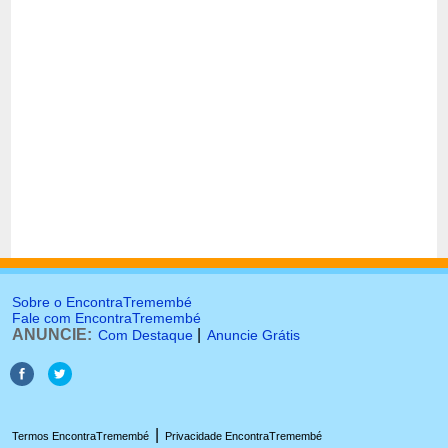
Sobre o EncontraTremembé
Fale com EncontraTremembé
ANUNCIE:
|
Com Destaque
Anuncie Grátis
|
Termos EncontraTremembé
Privacidade EncontraTremembé