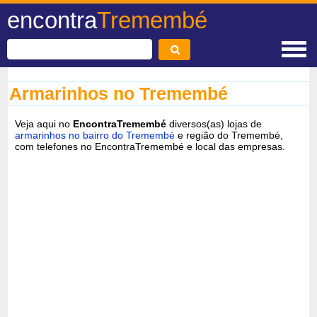
encontra
Tremembé
Armarinhos no Tremembé
Veja aqui no
EncontraTremembé
diversos(as) lojas de
armarinhos no bairro do Tremembé
e região do Tremembé,
com telefones no EncontraTremembé e local das empresas.