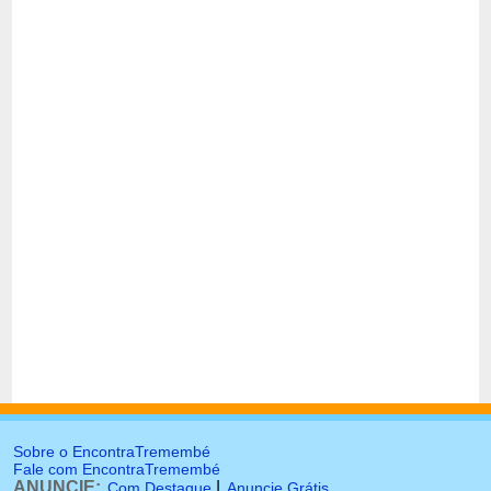
Sobre o EncontraTremembé
Fale com EncontraTremembé
ANUNCIE:
|
Com Destaque
Anuncie Grátis